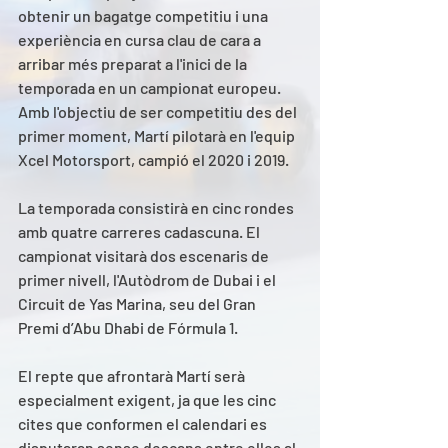
obtenir un bagatge competitiu i una 
experiència en cursa clau de cara a 
arribar més preparat a l'inici de la 
temporada en un campionat europeu. 
Amb l'objectiu de ser competitiu des del 
primer moment, Martí pilotarà en l'equip 
Xcel Motorsport, campió el 2020 i 2019. 
La temporada consistirà en cinc rondes 
amb quatre carreres cadascuna. El 
campionat visitarà dos escenaris de 
primer nivell, l'Autòdrom de Dubai i el 
Circuit de Yas Marina, seu del Gran 
Premi d’Abu Dhabi de Fórmula 1. 
El repte que afrontarà Martí serà 
especialment exigent, ja que les cinc 
cites que conformen el calendari es 
disputaran sense descans entre elles al 