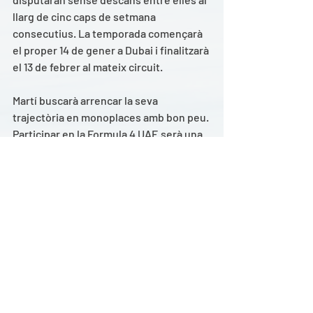
llarg de cinc caps de setmana 
consecutius. La temporada començarà 
el proper 14 de gener a Dubai i finalitzarà 
el 13 de febrer al mateix circuit. 
Martí buscarà arrencar la seva 
trajectòria en monoplaces amb bon peu. 
Participar en la Formula 4 UAE serà una 
gran oportunitat per seguir progressant 
i creixent com a pilot. L'aprenentatge 
adquirit en aquest campionat l'ajudarà a 
afrontar la resta de la seva 2021 amb 
més preparació i millors opcions. 