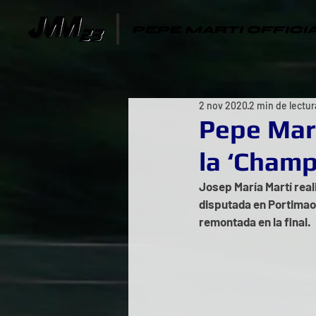
PEPE MARTI OFFICI
2 nov 2020
2 min de lectur
Pepe Mart
la ‘Champ
Josep María Martí real
disputada en Portimao,
remontada en la final.