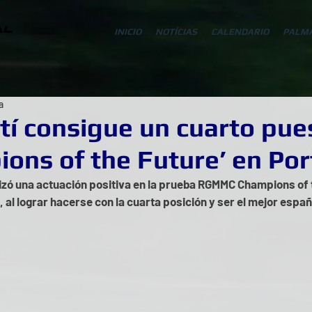
AL
INICIO
NOTÍCIAS
CALENDARIO
PALM
a
í consigue un cuarto pue
ions of the Future’ en Po
izó una actuación positiva en la prueba RGMMC Champions of t
 al lograr hacerse con la cuarta posición y ser el mejor españ