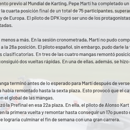
ento previo al Mundial de Karting, Pepe Martí ha completado un
 la cuarta posición final de un total de 75 participantes, supera
e Europa. El piloto de DPK logró ser uno de los protagonistas 
tadas.
e menos a más. En la sesión cronometrada, Martí no pudo comple
a la 26a posición. El piloto español, sin embargo, pudo darle la v
 clasificatorias. En tres de las cuatro mangas remontó posicio
 consiguió dos vueltas rápidas. En una de ellas, además, se hizo 
anga terminó antes de lo esperado para Martí después de verse
 había remontado hasta la sexta plaza. Esto provocó que el ca
en el global de las mangas.
zó la Prefinal en esa 22a plaza. En ella, el piloto de Alonso Kar
en la primera vuelta y remontar hasta conseguir un 17o puesto d
nde lograría culminar el fin de semana con una gran carrera.