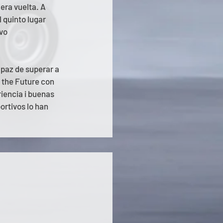
era vuelta. A 
 quinto lugar 
vo 
apaz de superar a 
 the Future con 
iencia i buenas 
ortivos lo han 