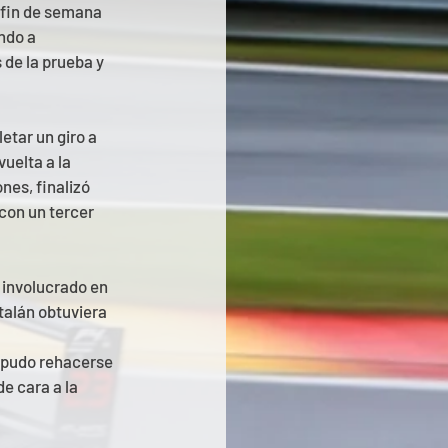
 fin de semana 
ndo a 
de la prueba y 
tar un giro a 
uelta a la 
nes, finalizó 
con un tercer 
 involucrado en 
talán obtuviera 
t pudo rehacerse 
e cara a la 