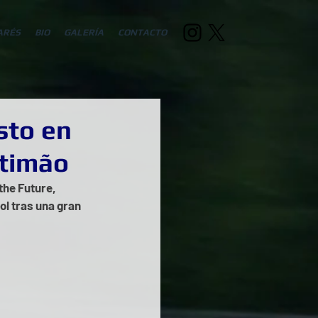
ARÉS
BIO
GALERÍA
CONTACTO
sto en
rtimão
he Future, 
ol tras una gran 