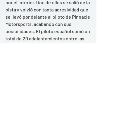
por el interior. Uno de ellos se salió de la 
pista y volvió con tanta agresividad que 
se llevó por delante al piloto de Pinnacle 
Motorsports, acabando con sus 
posibilidades. El piloto español sumó un 
total de 20 adelantamientos entre las 
tres carreras, lo que le convierte en el 
piloto mejor clasificado del fin de 
semana.  
"Estoy muy contento porque hemos 
tenido ritmo en todas las carreras y 
hemos terminado el fin de semana 
delante, que es lo importante. Espero 
que podamos seguir en la misma línea 
en Dubai, aunque tenemos claro que el 
objetivo ahora es aprender y acumular 
tiempo de carrera. La clave fue la 
clasificación, que es muy importante en 