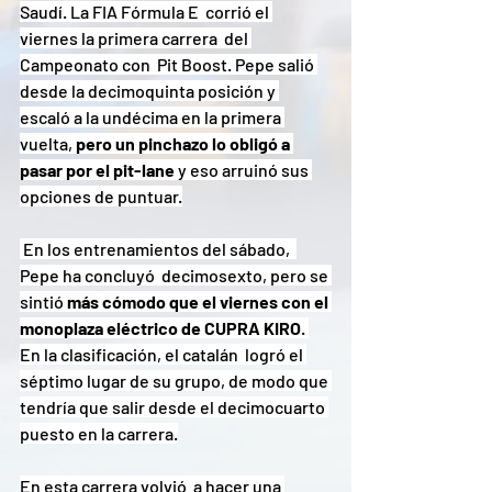
Saudí. La FIA Fórmula E  corrió el 
viernes la primera carrera  del 
Campeonato con  Pit Boost. Pepe salió 
desde la decimoquinta posición y 
escaló a la undécima en la primera 
vuelta, 
pero un pinchazo lo obligó a 
pasar por el pit-lane 
y eso arruinó sus 
opciones de puntuar.
 En los entrenamientos del sábado,  
Pepe ha concluyó  decimosexto, pero se 
sintió 
más cómodo que el viernes con el 
monoplaza eléctrico de CUPRA KIRO
. 
En la clasificación, el catalán  logró el 
séptimo lugar de su grupo, de modo que 
tendría que salir desde el decimocuarto 
puesto en la carrera.
En esta carrera volvió  a hacer una 