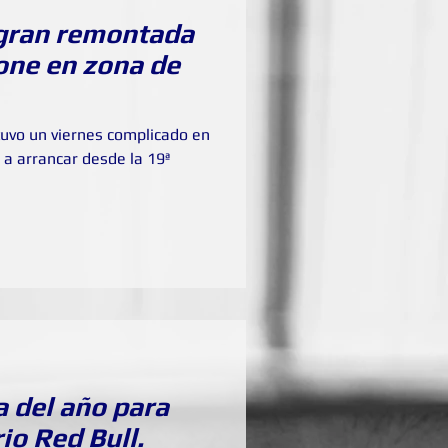
 gran remontada
tone en zona de
tuvo un viernes complicado en
gó a arrancar desde la 19ª
a del año para
io Red Bull.